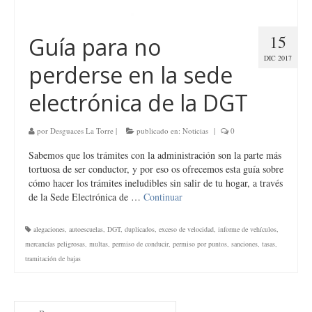
15
Guía para no
DIC 2017
perderse en la sede
electrónica de la DGT
por
Desguaces La Torre
|
publicado en:
Noticias
|
0
Sabemos que los trámites con la administración son la parte más
tortuosa de ser conductor, y por eso os ofrecemos esta guía sobre
cómo hacer los trámites ineludibles sin salir de tu hogar, a través
de la Sede Electrónica de …
Continuar
alegaciones
,
autoescuelas
,
DGT
,
duplicados
,
exceso de velocidad
,
informe de vehículos
,
mercancías peligrosas
,
multas
,
permiso de conducir
,
permiso por puntos
,
sanciones
,
tasas
,
tramitación de bajas