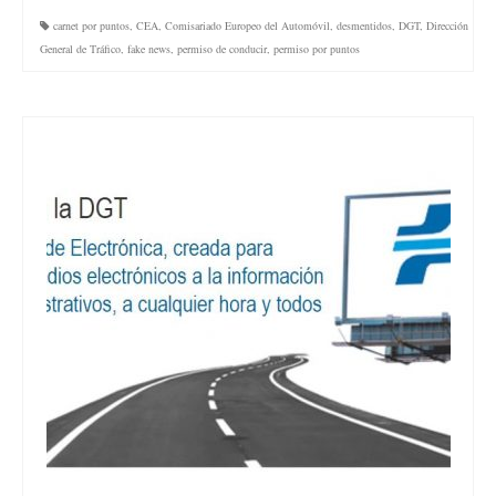
carnet por puntos
,
CEA
,
Comisariado Europeo del Automóvil
,
desmentidos
,
DGT
,
Dirección
General de Tráfico
,
fake news
,
permiso de conducir
,
permiso por puntos