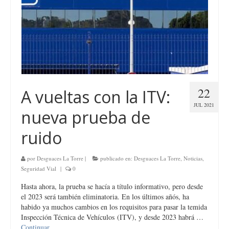
22
A vueltas con la ITV:
JUL 2021
nueva prueba de
ruido
por
Desguaces La Torre
|
publicado en:
Desguaces La Torre
,
Noticias
,
Seguridad Vial
|
0
Hasta ahora, la prueba se hacía a título informativo, pero desde
el 2023 será también eliminatoria. En los últimos añós, ha
habido ya muchos cambios en los requisitos para pasar la temida
Inspección Técnica de Vehículos (ITV), y desde 2023 habrá …
Continuar