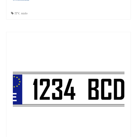
ITV
,
ruido