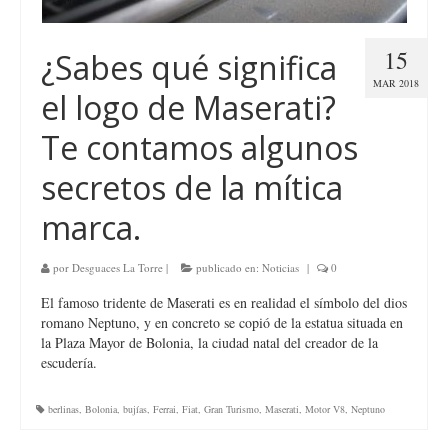
15
¿Sabes qué significa
MAR 2018
el logo de Maserati?
Te contamos algunos
secretos de la mítica
marca.
por
Desguaces La Torre
|
publicado en:
Noticias
|
0
El famoso tridente de Maserati es en realidad el símbolo del dios
romano Neptuno, y en concreto se copió de la estatua situada en
la Plaza Mayor de Bolonia, la ciudad natal del creador de la
escudería.
berlinas
,
Bolonia
,
bujías
,
Ferrai
,
Fiat
,
Gran Turismo
,
Maserati
,
Motor V8
,
Neptuno