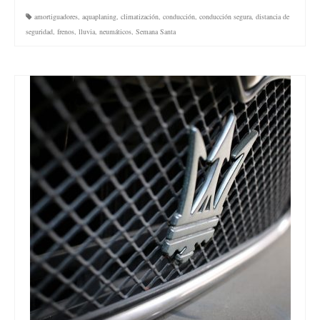
amortiguadores
,
aquaplaning
,
climatización
,
conducción
,
conducción segura
,
distancia de
seguridad
,
frenos
,
lluvia
,
neumáticos
,
Semana Santa