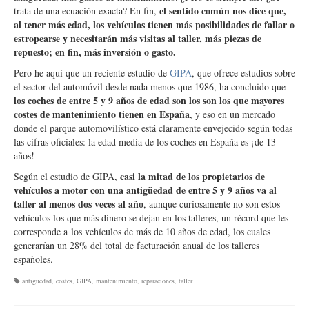
el sentido común nos dice que,
trata de una ecuación exacta? En fin,
al tener más edad, los vehículos tienen más posibilidades de fallar o
estropearse y necesitarán más visitas al taller, más piezas de
repuesto; en fin, más inversión o gasto.
Pero he aquí que un reciente estudio de
GIPA
, que ofrece estudios sobre
el sector del automóvil desde nada menos que 1986, ha concluido que
los coches de entre 5 y 9 años de edad son los son los que mayores
costes de mantenimiento tienen en España
, y eso en un mercado
donde el parque automovilístico está claramente envejecido según todas
las cifras oficiales: la edad media de los coches en España es ¡de 13
años!
casi la mitad de los propietarios de
Según el estudio de GIPA,
vehículos a motor con una antigüedad de entre 5 y 9 años va al
taller al menos dos veces al año
, aunque curiosamente no son estos
vehículos los que más dinero se dejan en los talleres, un récord que les
corresponde a los vehículos de más de 10 años de edad, los cuales
generarían un 28% del total de facturación anual de los talleres
españoles.
antigüedad
,
costes
,
GIPA
,
mantenimiento
,
reparaciones
,
taller