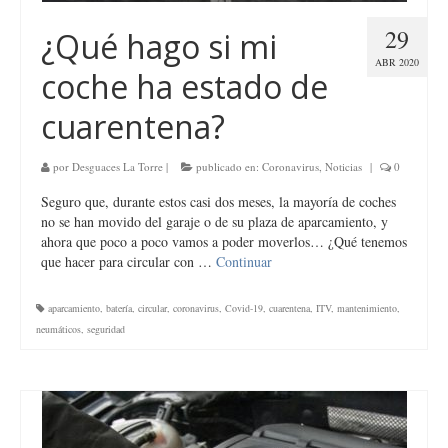
29
¿Qué hago si mi
ABR 2020
coche ha estado de
cuarentena?
por
Desguaces La Torre
|
publicado en:
Coronavirus
,
Noticias
|
0
Seguro que, durante estos casi dos meses, la mayoría de coches
no se han movido del garaje o de su plaza de aparcamiento, y
ahora que poco a poco vamos a poder moverlos… ¿Qué tenemos
que hacer para circular con …
Continuar
aparcamiento
,
batería
,
circular
,
coronavirus
,
Covid-19
,
cuarentena
,
ITV
,
mantenimiento
,
neumáticos
,
seguridad