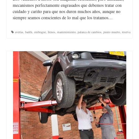
mecanismos perfectamente engrasados que debemos tratar con
cuidado y cariño para que nos duren muchos años, aunque no
siempre seamos conscientes de lo mal que los tratamos…
averías
,
badén
,
embrague
,
frenos
,
mantenimiento
,
palanca de cambios
,
punto muerto
,
reserva