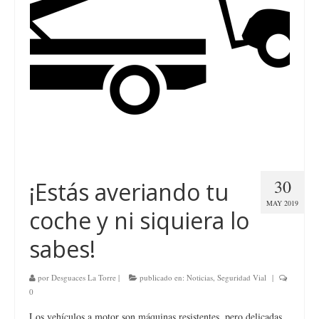
30
¡Estás averiando tu
MAY 2019
coche y ni siquiera lo
sabes!
por
Desguaces La Torre
|
publicado en:
Noticias
,
Seguridad Vial
|
0
Los vehículos a motor son máquinas resistentes, pero delicadas,