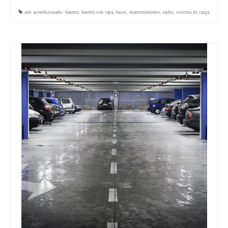
aire acondicionado
,
batería
,
batería con tapa
,
luces
,
mantenimiento
,
radio
,
sistema de carga