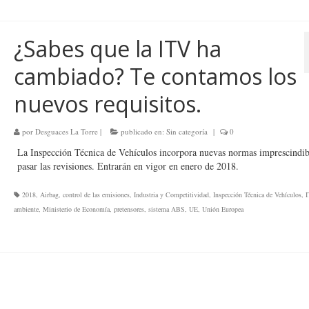
¿Sabes que la ITV ha
cambiado? Te contamos los
nuevos requisitos.
por
Desguaces La Torre
|
publicado en:
Sin categoría
|
0
La Inspección Técnica de Vehículos incorpora nuevas normas imprescindib
pasar las revisiones. Entrarán en vigor en enero de 2018.
2018
,
Airbag
,
control de las emisiones
,
Industria y Competitividad
,
Inspección Técnica de Vehículos
,
I
ambiente
,
Ministerio de Economía
,
pretensores
,
sistema ABS
,
UE
,
Unión Europea