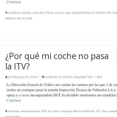
Continuar
cinturón de seguridad
,
coche diésel
,
Diesel
,
eyector de agua
,
Inspección Técnica de Vehículos
,
ITV
,
neu
parabrisas
,
tubo de escape
¿Por qué mi coche no pasa
la ITV?
por
Desguaces La Torre
|
publicado en:
Noticias
,
Seguridad Vial
|
0
La Dirección General de Tráfico nos cuenta las razones por las que 1 de ca
coches no consigue pasar la temida Inspección Técnica de Vehículos LA a 
opaca y a veces incomprendida DGT ha decidido mostrarnos sus estadísti
Continuar
alumbrado
,
anticontaminación
,
DGT
,
ejes
,
frenos
,
Inspección Técnica de Vehículos
,
ITV
,
luces
,
neumáti
de suspensión