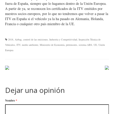
fuera de España, siempre que lo hagamos dentro de la Unión Europea.
A partir de ya, se reconocen los certificados de la
ITV
emitidos por
nuestros socios europeos, por lo que no tendremos que volver a pasar la
ITV en España si el vehículo ya la ha pasado en Alemania, Holanda,
Francia o cualquier otro país miembro de la UE.
2018
,
Airbag
,
control de las emisiones
,
Industria y Competitividad
,
Inspección Técnica de
Vehículos
,
ITV
,
medio ambiente
,
Ministerio de Economía
,
pretensores
,
sistema ABS
,
UE
,
Unión
Europea
Dejar una opinión
Nombre
*