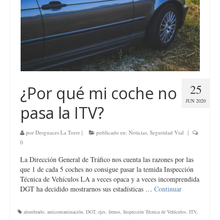
25
¿Por qué mi coche no
JUN 2020
pasa la ITV?
por
Desguaces La Torre
|
publicado en:
Noticias
,
Seguridad Vial
|
0
La Dirección General de Tráfico nos cuenta las razones por las
que 1 de cada 5 coches no consigue pasar la temida Inspección
Técnica de Vehículos LA a veces opaca y a veces incomprendida
DGT ha decidido mostrarnos sus estadísticas …
Continuar
alumbrado
,
anticontaminación
,
DGT
,
ejes
,
frenos
,
Inspección Técnica de Vehículos
,
ITV
,