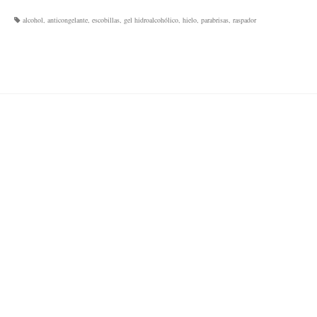
alcohol
,
anticongelante
,
escobillas
,
gel hidroalcohólico
,
hielo
,
parabrisas
,
raspador