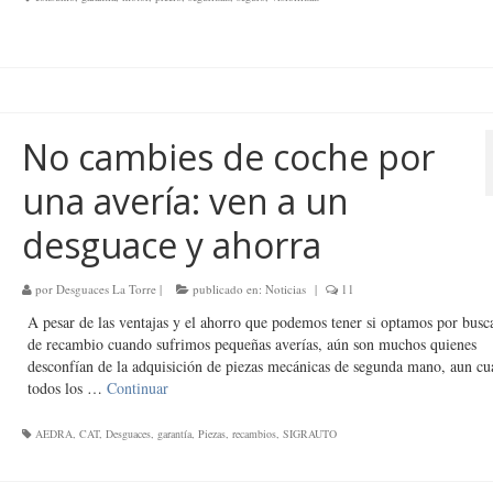
No cambies de coche por
una avería: ven a un
desguace y ahorra
por
Desguaces La Torre
|
publicado en:
Noticias
|
11
A pesar de las ventajas y el ahorro que podemos tener si optamos por busc
de recambio cuando sufrimos pequeñas averías, aún son muchos quienes
desconfían de la adquisición de piezas mecánicas de segunda mano, aun c
todos los …
Continuar
AEDRA
,
CAT
,
Desguaces
,
garantía
,
Piezas
,
recambios
,
SIGRAUTO