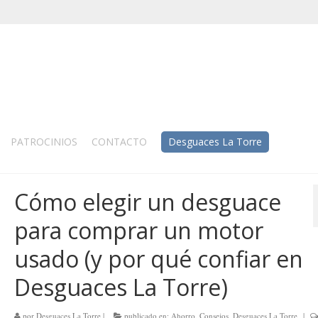
PATROCINIOS
CONTACTO
Desguaces La Torre
Cómo elegir un desguace
para comprar un motor
usado (y por qué confiar en
Desguaces La Torre)
por
Desguaces La Torre
|
publicado en:
Ahorro
,
Consejos
,
Desguaces La Torre
|