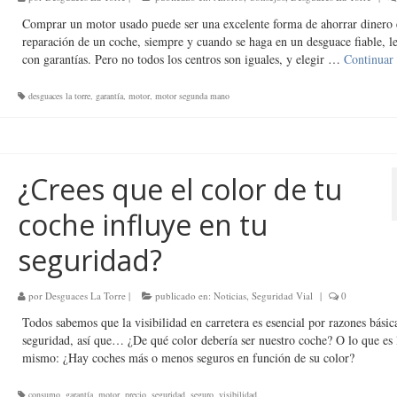
Comprar un motor usado puede ser una excelente forma de ahorrar dinero 
reparación de un coche, siempre y cuando se haga en un desguace fiable, l
con garantías. Pero no todos los centros son iguales, y elegir …
Continuar
desguaces la torre
,
garantía
,
motor
,
motor segunda mano
¿Crees que el color de tu
coche influye en tu
seguridad?
por
Desguaces La Torre
|
publicado en:
Noticias
,
Seguridad Vial
|
0
Todos sabemos que la visibilidad en carretera es esencial por razones básic
seguridad, así que… ¿De qué color debería ser nuestro coche? O lo que es 
mismo: ¿Hay coches más o menos seguros en función de su color?
consumo
,
garantía
,
motor
,
precio
,
seguridad
,
seguro
,
visibilidad