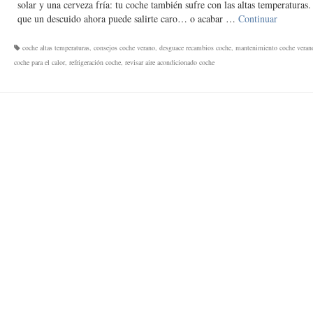
solar y una cerveza fría: tu coche también sufre con las altas temperaturas.
que un descuido ahora puede salirte caro… o acabar …
Continuar
coche altas temperaturas
,
consejos coche verano
,
desguace recambios coche
,
mantenimiento coche veran
coche para el calor
,
refrigeración coche
,
revisar aire acondicionado coche