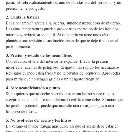
pasar. El sobrecalentamiento es uno de los clásicos del verano… y no
precisamente por gusto.
2. Cuida la batería
El calor también afecta a la batería, aunque parezca cosa de invierno.
Las altas temperaturas pueden provocar evaporación de los líquidos
internos y reducir su vida útil. Si tu batería ya tiene unos años,
plantéate una revisión o sustitución antes de que te deje tirado en el
peor momento.
3. Presión y estado de los neumáticos
Con el calor, el aire del interior se expande. Llevar la presión
incorrecta, además de peligroso, desgasta más rápido los neumáticos.
Revísalos cuando estén fríos y no te olvides del repuesto. Aprovecha
para mirar que no tengan grietas o un desgaste irregular.
4. Aire acondicionado a punto
Si no quieres que tu coche se convierta en un horno sobre ruedas,
asegúrate de que el aire acondicionado enfría como debe. Si notas que
ha perdido potencia, puede que necesite una recarga de gas o una
limpieza de filtros.
5. No te olvides del aceite y los filtros
En verano el motor trabaja más duro, así que el aceite debe estar en
buen estado y en su nivel correcto. Cambia el filtro si toca, y revisa