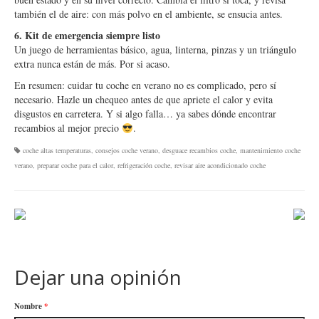
también el de aire: con más polvo en el ambiente, se ensucia antes.
6. Kit de emergencia siempre listo
Un juego de herramientas básico, agua, linterna, pinzas y un triángulo
extra nunca están de más. Por si acaso.
En resumen: cuidar tu coche en verano no es complicado, pero sí
necesario. Hazle un chequeo antes de que apriete el calor y evita
disgustos en carretera. Y si algo falla… ya sabes dónde encontrar
recambios al mejor precio
.
coche altas temperaturas
,
consejos coche verano
,
desguace recambios coche
,
mantenimiento coche
verano
,
preparar coche para el calor
,
refrigeración coche
,
revisar aire acondicionado coche
Dejar una opinión
Nombre
*