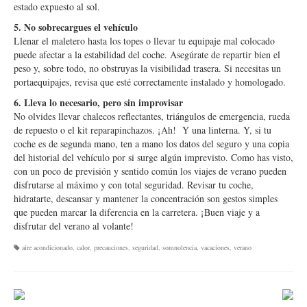
estado expuesto al sol.
5. No sobrecargues el vehículo
Llenar el maletero hasta los topes o llevar tu equipaje mal colocado
puede afectar a la estabilidad del coche. Asegúrate de repartir bien el
peso y, sobre todo, no obstruyas la visibilidad trasera. Si necesitas un
portaequipajes, revisa que esté correctamente instalado y homologado.
6. Lleva lo necesario, pero sin improvisar
No olvides llevar chalecos reflectantes, triángulos de emergencia, rueda
de repuesto o el kit reparapinchazos. ¡Ah! Y una linterna. Y, si tu
coche es de segunda mano, ten a mano los datos del seguro y una copia
del historial del vehículo por si surge algún imprevisto. Como has visto,
con un poco de previsión y sentido común los viajes de verano pueden
disfrutarse al máximo y con total seguridad. Revisar tu coche,
hidratarte, descansar y mantener la concentración son gestos simples
que pueden marcar la diferencia en la carretera. ¡Buen viaje y a
disfrutar del verano al volante!
aire acondicionado
,
calor
,
precauciones
,
seguridad
,
somnolencia
,
vacaciones
,
verano