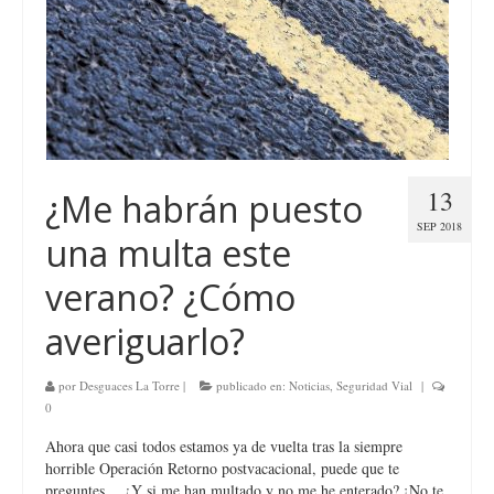
13
¿Me habrán puesto
SEP 2018
una multa este
verano? ¿Cómo
averiguarlo?
por
Desguaces La Torre
|
publicado en:
Noticias
,
Seguridad Vial
|
0
Ahora que casi todos estamos ya de vuelta tras la siempre
horrible Operación Retorno postvacacional, puede que te
preguntes… ¿Y si me han multado y no me he enterado? ¡No te