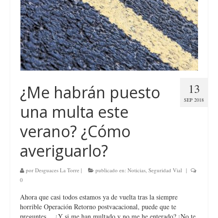
13
¿Me habrán puesto
SEP 2018
una multa este
verano? ¿Cómo
averiguarlo?
por
Desguaces La Torre
|
publicado en:
Noticias
,
Seguridad Vial
|
0
Ahora que casi todos estamos ya de vuelta tras la siempre
horrible Operación Retorno postvacacional, puede que te
preguntes… ¿Y si me han multado y no me he enterado? ¡No te