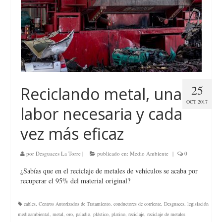
25
Reciclando metal, una
OCT 2017
labor necesaria y cada
vez más eficaz
por
Desguaces La Torre
|
publicado en:
Medio Ambiente
|
0
¿Sabías que en el reciclaje de metales de vehículos se acaba por
recuperar el 95% del material original?
cables
,
Centros Autorizados de Tratamiento
,
conductores de corriente
,
Desguaces
,
legislación
medioambiental
,
metal
,
oro
,
paladio
,
plástico
,
platino
,
reciclaje
,
reciclaje de metales