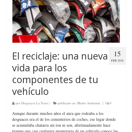
15
El reciclaje: una nueva
FEB 2018
vida para los
componentes de tu
vehículo
por
Desguaces La Torre
|
publicado en:
Medio Ambiente
|
0
Aunque durante muchos años el aura que rodeaba a los
desguaces era el de los cementerios de coches, ese lugar donde
se acumulaba chatarra sin ton ni son, afortunadamente hace
tiempo que casi cualquier propietario de un vehículo conoce las