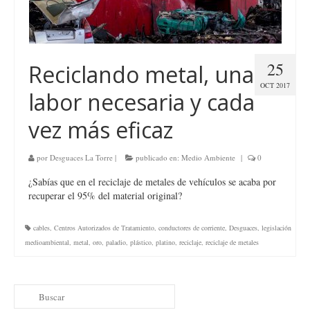
25
Reciclando metal, una
OCT 2017
labor necesaria y cada
vez más eficaz
por
Desguaces La Torre
|
publicado en:
Medio Ambiente
|
0
¿Sabías que en el reciclaje de metales de vehículos se acaba por
recuperar el 95% del material original?
cables
,
Centros Autorizados de Tratamiento
,
conductores de corriente
,
Desguaces
,
legislación
medioambiental
,
metal
,
oro
,
paladio
,
plástico
,
platino
,
reciclaje
,
reciclaje de metales