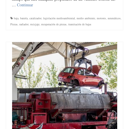
…
Continuar
baja
,
batería
,
catalizador
,
legislación medioambiental
,
medio ambiente
,
motores
,
neumáticos
,
Piezas
,
radiador
,
recicjaje
,
recuperación de piezas
,
tramitación de bajas