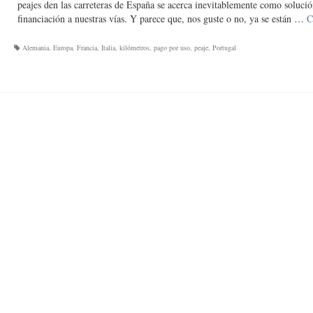
peajes den las carreteras de España se acerca inevitablemente como solució
financiación a nuestras vías. Y parece que, nos guste o no, ya se están …
C
Alemania
,
Europa
,
Francia
,
Italia
,
kilómetros
,
pago por uso
,
peaje
,
Portugal