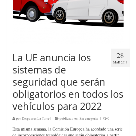
28
La UE anuncia los
MAR 2019
sistemas de
seguridad que serán
obligatorios en todos los
vehículos para 2022
por
Desguaces La Torre
|
publicado en:
Sin categoría
|
0
Esta misma semana, la Comisión Europea ha acordado una serie
de incorporaciones tecnológicas que serán obligatorias a partir