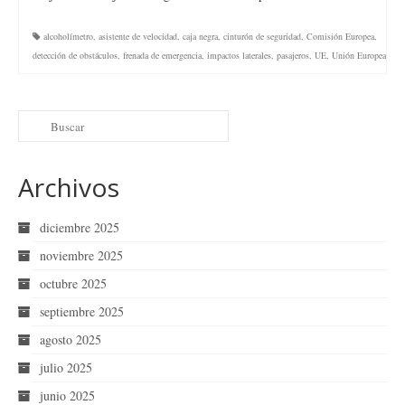
alcoholímetro
,
asistente de velocidad
,
caja negra
,
cinturón de seguridad
,
Comisión Europea
,
detección de obstáculos
,
frenada de emergencia
,
impactos laterales
,
pasajeros
,
UE
,
Unión Europea
Archivos
diciembre 2025
noviembre 2025
octubre 2025
septiembre 2025
agosto 2025
julio 2025
junio 2025