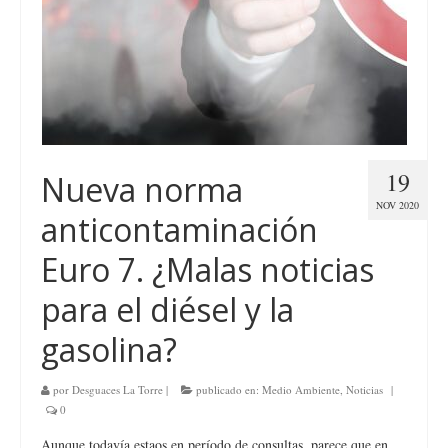
19
Nueva norma
NOV 2020
anticontaminación
Euro 7. ¿Malas noticias
para el diésel y la
gasolina?
por
Desguaces La Torre
|
publicado en:
Medio Ambiente
,
Noticias
|
0
Aunque todavía estaos en período de consultas, parece que en