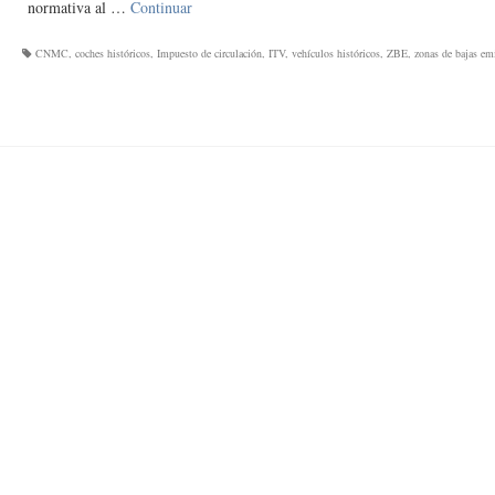
normativa al …
Continuar
CNMC
,
coches históricos
,
Impuesto de circulación
,
ITV
,
vehículos históricos
,
ZBE
,
zonas de bajas em