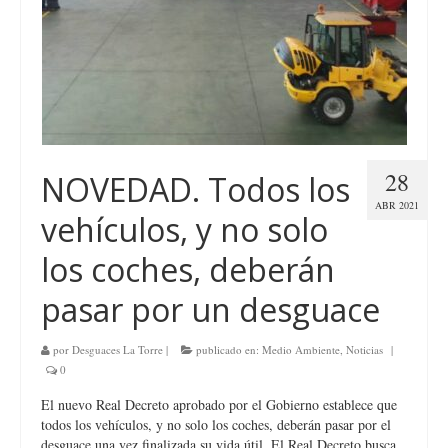
28
NOVEDAD. Todos los
ABR 2021
vehículos, y no solo
los coches, deberán
pasar por un desguace
por
Desguaces La Torre
|
publicado en:
Medio Ambiente
,
Noticias
|
0
El nuevo Real Decreto aprobado por el Gobierno establece que
todos los vehículos, y no solo los coches, deberán pasar por el
desguace una vez finalizada su vida útil. El Real Decreto busca