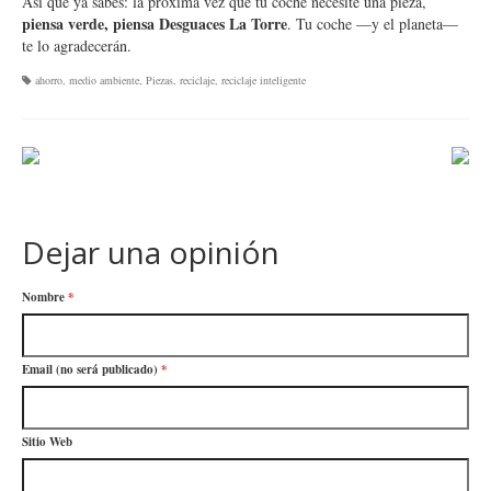
Así que ya sabes: la próxima vez que tu coche necesite una pieza,
piensa verde, piensa Desguaces La Torre
. Tu coche —y el planeta—
te lo agradecerán.
ahorro
,
medio ambiente
,
Piezas
,
reciclaje
,
reciclaje inteligente
Dejar una opinión
Nombre
*
Email (no será publicado)
*
Sitio Web