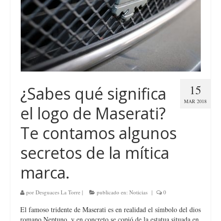
15
¿Sabes qué significa
MAR 2018
el logo de Maserati?
Te contamos algunos
secretos de la mítica
marca.
por
Desguaces La Torre
|
publicado en:
Noticias
|
0
El famoso tridente de Maserati es en realidad el símbolo del dios
romano Neptuno, y en concreto se copió de la estatua situada en