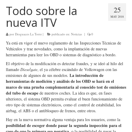
Todo sobre la
25
MAY 2018
nueva ITV
por
Desguaces La Torre
|
publicado en:
Noticias
|
0
Ya está en vigor el nuevo reglamento de las Inspecciones Técnicas de
Vehículos y trae novedades, como la implantación de nuevas
herramientas para leer los OBD o sistemas de diagnóstico a bordo.
El objetivo de la modificación es detectar fraudes, y se ideó al hilo del
llamado
Dieselgate
, el ya célebre escándalo de Volkswagen con las
La introducción de
emisiones de algunos de sus modelos.
herramientas de medición y análisis de los OBD se hará en el
marco de una prueba complementaria al conocido test de emisiones
del tubo de escape
de nuestros coches. La idea es que, en fases
ulteriores, el sistema OBD permita evaluar el buen funcionamiento de
otro tipo de sistemas electrónicos, como el control de estabilidad, los
airbag, el ABS o el antibloqueo de frenos, entre otros.
Hay en la nueva normativa alguna ventaja para los usuarios, como la
posibilidad de escoger donde pasar la segunda inspección para el
caso de que la primera sea negativa
, o la posibilidad de pasar la