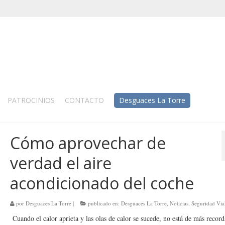
PATROCINIOS
CONTACTO
Desguaces La Torre
Cómo aprovechar de
verdad el aire
acondicionado del coche
por
Desguaces La Torre
|
publicado en:
Desguaces La Torre
,
Noticias
,
Seguridad Via
Cuando el calor aprieta y las olas de calor se sucede, no está de más recor