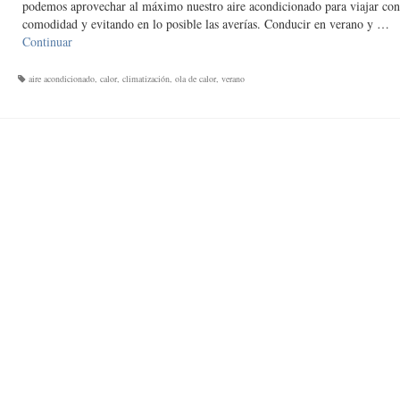
podemos aprovechar al máximo nuestro aire acondicionado para viajar co
comodidad y evitando en lo posible las averías. Conducir en verano y …
Continuar
aire acondicionado
,
calor
,
climatización
,
ola de calor
,
verano