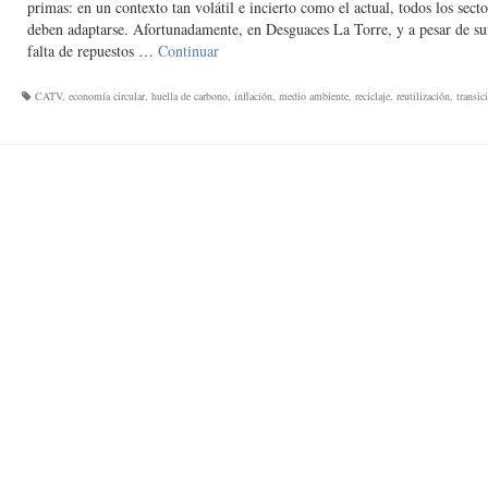
primas: en un contexto tan volátil e incierto como el actual, todos los secto
deben adaptarse. Afortunadamente, en Desguaces La Torre, y a pesar de suf
falta de repuestos …
Continuar
CATV
,
economía circular
,
huella de carbono
,
inflación
,
medio ambiente
,
reciclaje
,
reutilización
,
transic