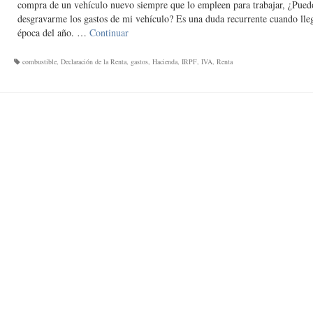
compra de un vehículo nuevo siempre que lo empleen para trabajar, ¿Pued
desgravarme los gastos de mi vehículo? Es una duda recurrente cuando lleg
época del año. …
Continuar
combustible
,
Declaración de la Renta
,
gastos
,
Hacienda
,
IRPF
,
IVA
,
Renta