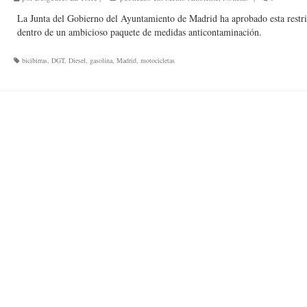
La Junta del Gobierno del Ayuntamiento de Madrid ha aprobado esta restr
dentro de un ambicioso paquete de medidas anticontaminación.
bicibirras
,
DGT
,
Diesel
,
gasolina
,
Madrid
,
motocicletas