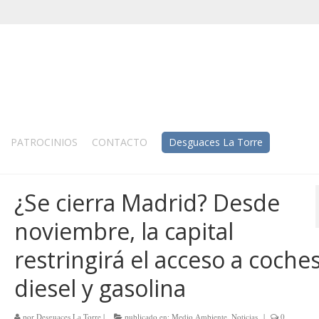
PATROCINIOS
CONTACTO
Desguaces La Torre
¿Se cierra Madrid? Desde
noviembre, la capital
restringirá el acceso a coche
diesel y gasolina
por
Desguaces La Torre
|
publicado en:
Medio Ambiente
,
Noticias
|
0