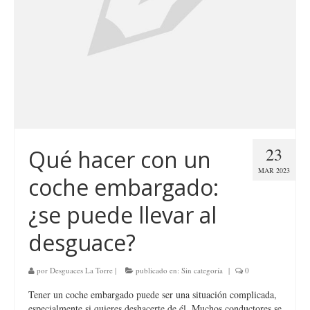
23
Qué hacer con un
MAR 2023
coche embargado:
¿se puede llevar al
desguace?
por
Desguaces La Torre
|
publicado en:
Sin categoría
|
0
Tener un coche embargado puede ser una situación complicada,
especialmente si quieres deshacerte de él. Muchos conductores se