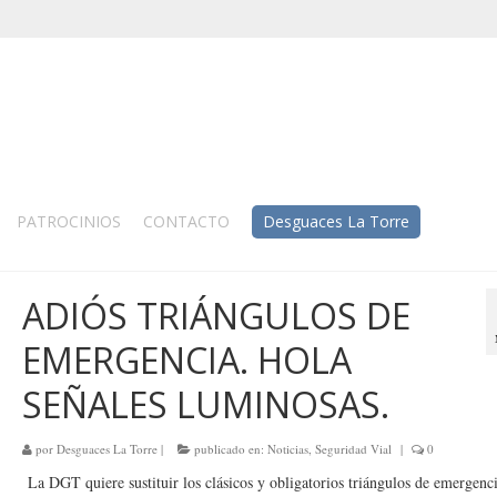
PATROCINIOS
CONTACTO
Desguaces La Torre
ADIÓS TRIÁNGULOS DE
EMERGENCIA. HOLA
SEÑALES LUMINOSAS.
por
Desguaces La Torre
|
publicado en:
Noticias
,
Seguridad Vial
|
0
La DGT quiere sustituir los clásicos y obligatorios triángulos de emergenc