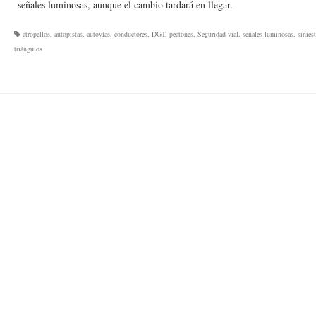
señales luminosas, aunque el cambio tardará en llegar.
atropellos
,
autopistas
,
autovías
,
conductores
,
DGT
,
peatones
,
Seguridad vial
,
señales luminosas
,
sinies
triángulos