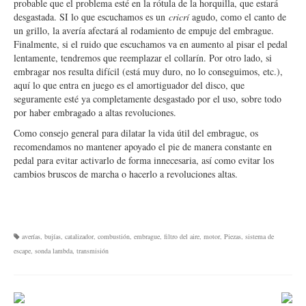
probable que el problema esté en la rótula de la horquilla, que estará
desgastada. SI lo que escuchamos es un
cricrí
agudo, como el canto de
un grillo, la avería afectará al rodamiento de empuje del embrague.
Finalmente, si el ruido que escuchamos va en aumento al pisar el pedal
lentamente, tendremos que reemplazar el collarín. Por otro lado, si
embragar nos resulta difícil (está muy duro, no lo conseguimos, etc.),
aquí lo que entra en juego es el amortiguador del disco, que
seguramente esté ya completamente desgastado por el uso, sobre todo
por haber embragado a altas revoluciones.
Como consejo general para dilatar la vida útil del embrague, os
recomendamos no mantener apoyado el pie de manera constante en
pedal para evitar activarlo de forma innecesaria, así como evitar los
cambios bruscos de marcha o hacerlo a revoluciones altas.
averías
,
bujías
,
catalizador
,
combustión
,
embrague
,
filtro del aire
,
motor
,
Piezas
,
sistema de
escape
,
sonda lambda
,
transmisión