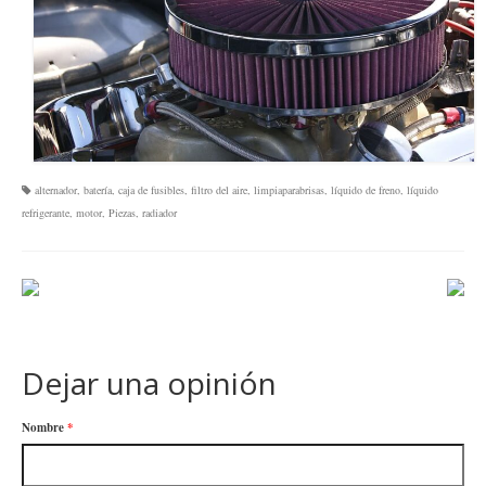
alternador
,
batería
,
caja de fusibles
,
filtro del aire
,
limpiaparabrisas
,
líquido de freno
,
líquido
refrigerante
,
motor
,
Piezas
,
radiador
Dejar una opinión
Nombre
*