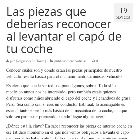
Las piezas que
19
MAY 2023
deberías reconocer
al levantar el capó de
tu coche
por
Desguaces La Torre
|
publicado en:
Noticias
|
0
Conocer cuáles son y dónde están las piezas principales de nuestro
vehículo resulta básico para el mantenimiento de nuestro vehículo
Es cierto que puede ser tedioso para algunos, sobre. Todo si lo
mecánico nunca nos ha interesado, pero también estáis quienes
disfrutáis como niños abriendo el capó del coche y llenándoos de grasa.
Pero. Sea como sea, si eres un conductor habitual, lo aconsejable es
estar al tanto sobre lo más básico de la mecánica de tu coche, aunque
solo sea para estar preparado cuando llegue alguna avería.
¿Dónde está la clave? En saber reconocer las piezas de nuestro coche en
ese fatídico momento en el que nos vemos obligados a levanta el capó
para ver si ha habido algún fallo o avería. Así que, ¿qué piezas tenéis