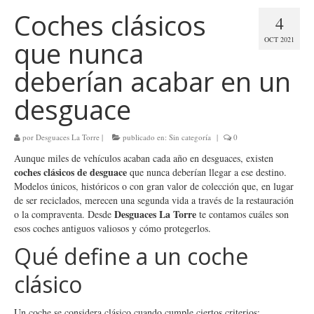
Coches clásicos
4
OCT 2021
que nunca
deberían acabar en un
desguace
por
Desguaces La Torre
|
publicado en:
Sin categoría
|
0
Aunque miles de vehículos acaban cada año en desguaces, existen
coches clásicos de desguace
que nunca deberían llegar a ese destino.
Modelos únicos, históricos o con gran valor de colección que, en lugar
de ser reciclados, merecen una segunda vida a través de la restauración
Desguaces La Torre
o la compraventa. Desde
te contamos cuáles son
esos coches antiguos valiosos y cómo protegerlos.
Qué define a un coche
clásico
Un coche se considera clásico cuando cumple ciertos criterios: